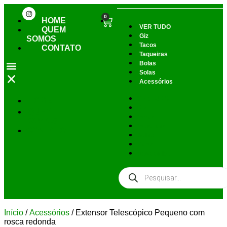
0
HOME
VER TUDO
QUEM
Giz
SOMOS
Tacos
CONTATO
Taqueiras
Bolas
Solas
Acessórios
VER TUDO
HOME
Giz
QUEM
Tacos
SOMOS
Taqueiras
CONTATO
Bolas
Solas
Acessórios
Início
/
Acessórios
/ Extensor Telescópico Pequeno com
rosca redonda